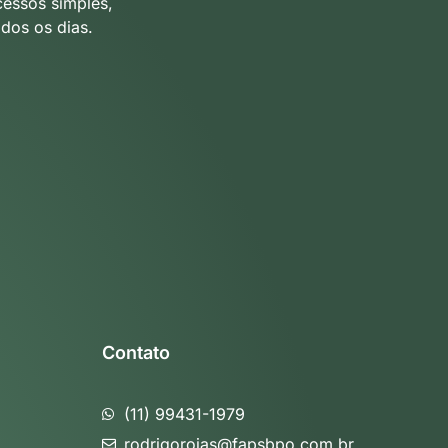
cessos simples,
dos os dias.
Contato
(11) 99431-1979
rodrigorojas@fapsbpo.com.br