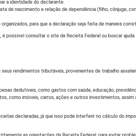
r a identidade do declarante.
ata de nascimento e relação de dependência (filho, cônjuge, co
ganizados, para que a declaração seja feita de maneira corret
 é possível consultar o site da Receita Federal ou buscar ajuda
eus rendimentos tributáveis, provenientes de trabalho assalari
pesas dedutíveis, como gastos com saúde, educação, previdênci
itos, como imóveis, carros, ações e outros investimentos, assi
itas declaradas, já que isso pode interferir no cálculo do imp
ritamente as orientações da Receita Federal, para evitar probl