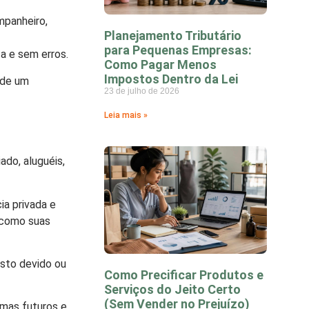
mpanheiro,
Planejamento Tributário
para Pequenas Empresas:
a e sem erros.
Como Pagar Menos
Impostos Dentro da Lei
 de um
23 de julho de 2026
Leia mais »
ado, aluguéis,
a privada e
m como suas
osto devido ou
Como Precificar Produtos e
Serviços do Jeito Certo
(Sem Vender no Prejuízo)
emas futuros e