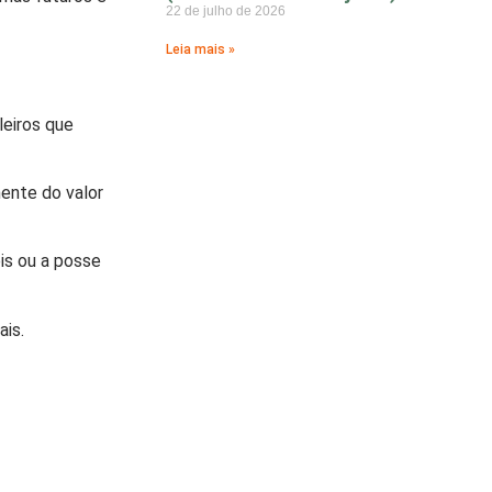
22 de julho de 2026
Leia mais »
leiros que
ente do valor
is ou a posse
ais.